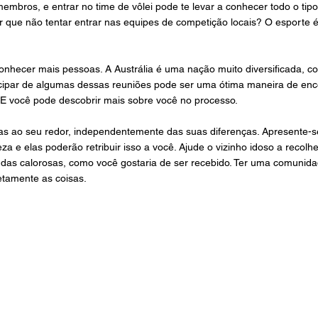
embros, e entrar no time de vôlei pode te levar a conhecer todo o ti
r que não tentar entrar nas equipes de competição locais? O esporte 
hecer mais pessoas. A Austrália é uma nação muito diversificada, co
ticipar de algumas dessas reuniões pode ser uma ótima maneira de en
 E você pode descobrir mais sobre você no processo.
soas ao seu redor, independentemente das suas diferenças. Apresente-
a e elas poderão retribuir isso a você. Ajude o vizinho idoso a recolher 
das calorosas, como você gostaria de ser recebido. Ter uma comunida
etamente as coisas.