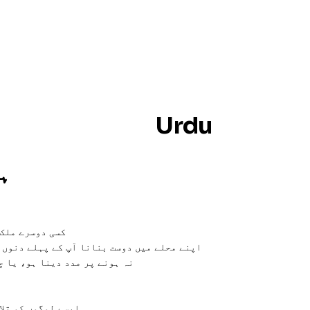
Urdu
ہج
کسی دوسرے ملک 
اپنے محلے میں دوست بنانا آپ کے پہلے دنوں 
نہ ہونے پر مدد دینا ہو، یا چ
ایسے لوگوں کو تلا