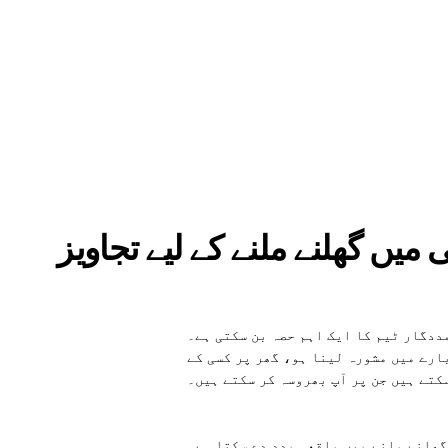
میں گھلنے ملنے کے لیے تجاویز
ددگار ٹیم کا ایک اہم حصہ بن سکتی ہے۔
ارے میں مشورہ لینا ہو، گھر پر کسی کے
کتے ہیں جن پر آپ بھروسہ کر سکتے ہیں۔
گھلنے ملنے میں واقعی مدد دے سکتا ہے۔