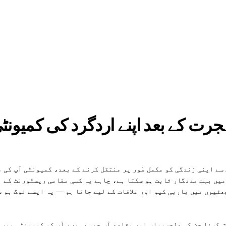
رت کے بعد اپنے اردگرد کی کمیونٹی 
سے اپنی زندگی کو مکمل طور پر منتقل کرنے کے بعد، کمیونٹی آپ کی م
میں بہت مددگار ثابت ہو سکتا ہے، چاہے یہ کسی مقامی ریسٹورنٹ کے ب
ھٹیوں میں باربی کیو اور ملاقات کے لیے جانا ہو — یہ ایسے لوگ ہو س
ش کرنا جن کی دلچسپیاں اور مقاصد آپ جیسے ہوں، آپ کو کمیونٹی میں 