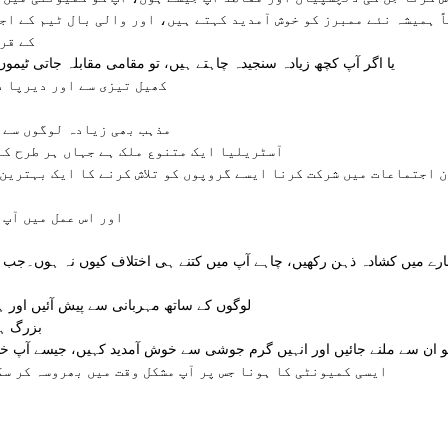
ً ہمیشہ نئے ممبرز کو خوش آمدید کہتے ہیں، اور والی بال ٹیم کے اج
کے قر
یا اگر آپ کچھ زیادہ سنجیدہ چاہتے ہیں، تو مقامی مقابلہ جاتی ٹی
کھیل تیزی سے اور دیرپا د
مذہب بھی زیادہ لوگوں سے 
آسٹریلیا ایک متنوع ملک ہے جہاں ہر طرح کے
 اجتماعات میں شرکت کرنا ایسے گروپوں کو تلاش کرنے کا ایک بہترین 
اور اس عمل میں آپ 
بارے میں کشادہ ذہن رکھیں، چاہے آپ میں کتنے ہی اختلاف کیوں نہ ہوں۔جب آ
لوگوں کے ساتھ مہربانی سے پیش آئیں اور ہ
بزرگ ہم
و ان سے ملنے جائیں اور انہیں گرم جوشی سے خوش آمدید کہیں، جیسے آپ خو
ایسی کمیونٹی کا ہونا جس پر آپ مشکل وقت میں بھروسہ کر سک