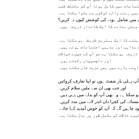
تماعات میں شامل ہونا آپ کو مختلف قسم
یبی رہنے والے لوگوں سے ملوا سکتا ہے۔
موں میں شامل ہونے کی کوشش کیوں نہ کریں؟
وستی بنانے کا ایک شاندار ذریعہ ہیں۔
ملنے کا ایک بہترین طریقہ ہو سکتا ہے۔
 مذاہب اور مذہبی اجتماعات ہوتے ہیں۔
ذریعہ ہو سکتا ہے جو آپ کے جیسے خیالات
اور دلچسپیاں رکھتے ہوں۔
اپنے بارے میں بھی مزید جان سکتے ہیں۔
پ پہلی بار شفٹ ہوں تو اپنا تعارف کروائیں
اور جب بھی ان سے ملیں سلام کریں۔
و سکتا ہے وہ بھی آپ کو بدلے میں یہی دیں۔
سائے کی کچرا دان اندر لانے میں مدد کریں۔
د چاہیں گے کہ آپ کو خوش آمدید کہا جائے۔
یں، حالات کو مکمل طور پر بدل سکتا ہے۔