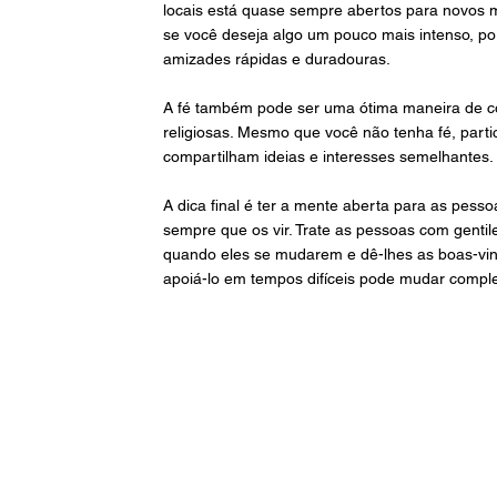
locais está quase sempre abertos para novos m
se você deseja algo um pouco mais intenso, po
amizades rápidas e duradouras.
A fé também pode ser uma ótima maneira de con
religiosas. Mesmo que você não tenha fé, par
compartilham ideias e interesses semelhantes.
A dica final é ter a mente aberta para as pes
sempre que os vir. Trate as pessoas com gentilez
quando eles se mudarem e dê-lhes as boas-vin
apoiá-lo em tempos difíceis pode mudar compl