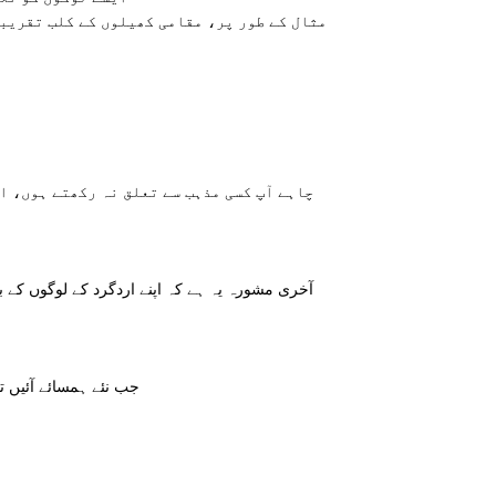
مثال کے طور پر، مقامی کھیلوں کے کلب تقریبا
چاہے آپ کسی مذہب سے تعلق نہ رکھتے ہوں، ان
آخری مشورہ یہ ہے کہ اپنے اردگرد کے لوگوں کے 
جب نئے ہمسائے آئیں ت