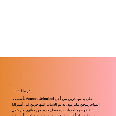
رسالتنا:
تأسست Access Unlocked على يد مهاجرين من أجل
المهاجريننحن ملتزمون بدعم الشباب المهاجرين في أستراليا
أثناء خوضهم تحديات بدء فصل جديد من حياتهم.من خلال
خبرتنا، ندرك أن التنقل في بلد جديد دون علاقات أو موارد