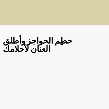
حطِم الحواجز وأطلق
العنان لأحلامك